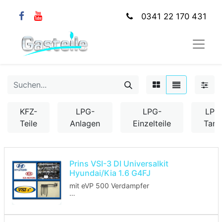
0341 22 170 431
KFZ-
LPG-
LPG-
LPG
Teile
Anlagen
Einzelteile
Tank
Prins VSI-3 DI Universalkit
Hyundai/Kia 1.6 G4FJ
mit eVP 500 Verdampfer
Hubraum: 1591 ccm
Motorcode: G4FJ
Leistung in KW: 130/132/137/147/150