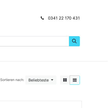
0341 22 170 431
gkeiten
Wartungs- & Montagematerial
Dien
Beliebteste
Sortieren nach: