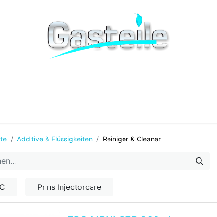
G-Einzelteile
LPG-Tanks
Additive & Flüssi
te
Additive & Flüssigkeiten
Reiniger & Cleaner
RC
Prins Injectorcare