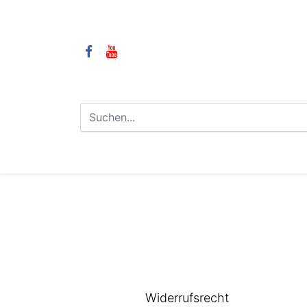
⌂
Camping
LPG-Anlagen
LP
Widerrufsrecht