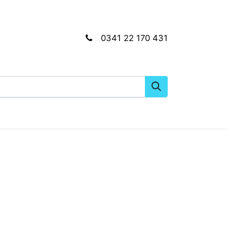
0341 22 170 431
gkeiten
Wartungs- & Montagematerial
Dien