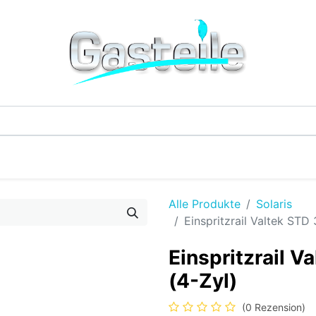
G-Einzelteile
LPG-Tanks
Additive & Flüssi
Alle Produkte
Solaris
Einspritzrail Valtek STD
Einspritzrail 
(4-Zyl)
(0 Rezension)