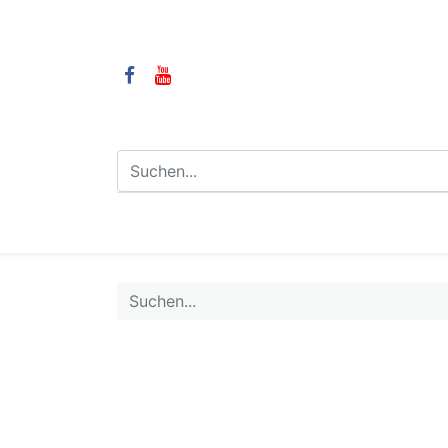
⌂
Camping
LPG-Anlagen
LP