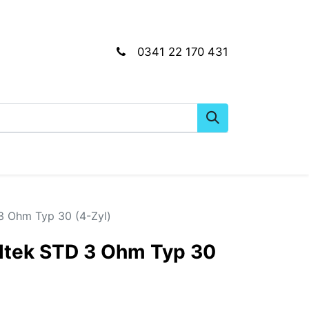
0341 22 170 431
gkeiten
Wartungs- & Montagematerial
Dien
 3 Ohm Typ 30 (4-Zyl)
Valtek STD 3 Ohm Typ 30