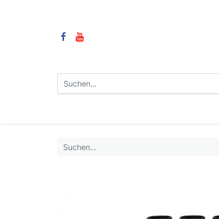
⌂
Camping
LPG-Anlagen
LP