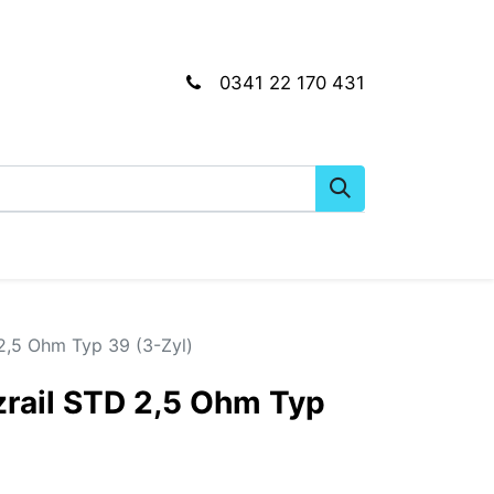
0341 22 170 431
gkeiten
Wartungs- & Montagematerial
Dien
 2,5 Ohm Typ 39 (3-Zyl)
tzrail STD 2,5 Ohm Typ