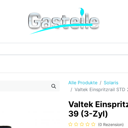
G-Einzelteile
LPG-Tanks
Additive & Flüssi
Alle Produkte
Solaris
Valtek Einspritzrail STD
Valtek Einspri
39 (3-Zyl)
(0 Rezension)