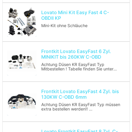
Ist ein Lovato EasyFast Basic-Kit und
beinhaltet folgende Artikel:
Lovato Mini Kit Easy Fast 4 C-
- Steuergerät
OBDII KP
- Kabelbaum
- Verdampfer
Mini-Kit ohne Schläuche
- Filtereinheit (FSU)
- Rail inkl Injektoren
- Umschalter
- Temperaurfühler für Verdampfer
Frontkit Lovato EasyFast 6 Zyl.
MINIKIT bis 260KW C-OBD
Achtung Düsen KR EasyFast Typ
Mitbestellen ! Tabelle finden Sie unter
Medien.
Ist ein Lovato EasyFast Basic-kit und
beinhaltet folgende Artikel:
Frontkit Lovato EasyFast 4 Zyl. bis
- Steuergerät
130KW C-OBD 6mm
- Kabelbaum
- Verdampfer
Achtung Düsen KR EasyFast Typ müssen
- Filtereinheit (FSU)
extra bestellen werden!!
- Rail inkl Injektoren
- Umschalter
Ist ein Lovato EasyFast-kit und
- Temperaurfühler für Verdampfer
beinhaltet folgende Artikel:
- Steuergerät
- Kabelbaum
Lovato Frontkit EasyFast 8 Zyl. C-