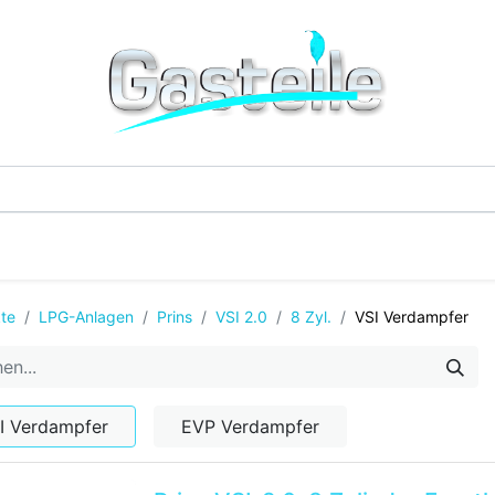
G-Einzelteile
LPG-Tanks
Additive & Flüssi
te
LPG-Anlagen
Prins
VSI 2.0
8 Zyl.
VSI Verdampfer
I Verdampfer
EVP Verdampfer