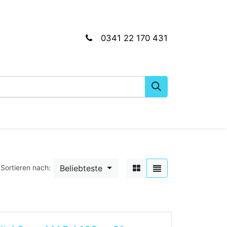
0341 22 170 431
gkeiten
Wartungs- & Montagematerial
Dien
Beliebteste
Sortieren nach: