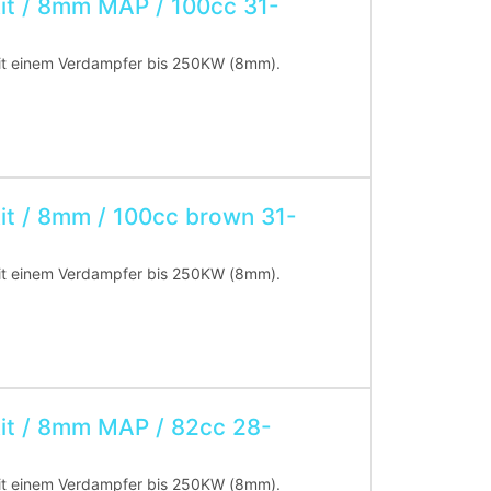
tkit / 8mm MAP / 100cc 31-
 mit einem Verdampfer bis 250KW (8mm).
en!)
tkit / 8mm / 100cc brown 31-
 mit einem Verdampfer bis 250KW (8mm).
 nur noch über unser Online-Bestellsystem
t werden!!!
leipzig@ekogas.de, ob das Abgasgutachten oder
tkit / 8mm MAP / 82cc 28-
!!!
 mit einem Verdampfer bis 250KW (8mm).