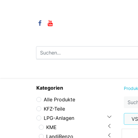
⌂
Camping
LPG-Anlagen
LP
Kategorien
Produk
Alle Produkte
KFZ-Teile
LPG-Anlagen
VS
KME
LandiRenzo