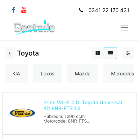
0341 22 170 431
Toyota
KIA
Lexus
Mazda
Mercedes
Prins VSI-2.0 DI Toyota Universal
Kit 8NR-FTS 1.2
Hubraum: 1200 ccm
Motorcode: 8NR-FTS
Leistung in kW: 85/96
Baujahr: ab 2015
Benzinsteuergerät Code: Denso