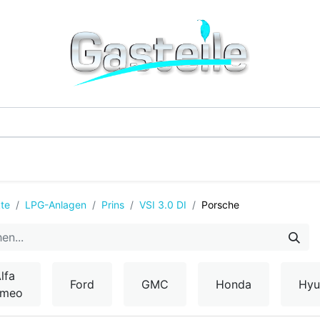
G-Einzelteile
LPG-Tanks
Additive & Flüssi
te
LPG-Anlagen
Prins
VSI 3.0 DI
Porsche
lfa
Ford
GMC
Honda
Hyu
omeo