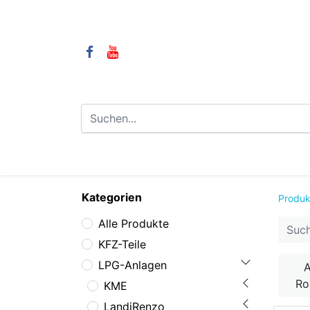
⌂
Camping
LPG-Anlagen
LP
Kategorien
Produk
Alle Produkte
KFZ-Teile
LPG-Anlagen
A
R
KME
LandiRenzo