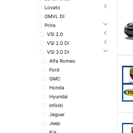
Lovato
OMVL DI
Prins
VSI 2.0
VSI 2.0 DI
VSI 3.0 DI
Alfa Romeo
Ford
GMC
Honda
Hyundai
Infiniti
Jaguar
Jeep
Kia