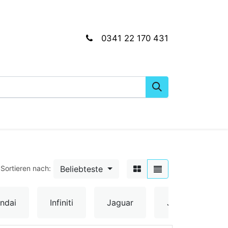
0341 22 170 431
gkeiten
Wartungs- & Montagematerial
Dien
Beliebteste
Sortieren nach:
ndai
Infiniti
Jaguar
Jeep
Ki