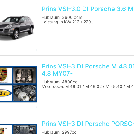
Prins VSI-3.0 DI Porsche 3.6 
Hubraum: 3600 ccm
Leistung in kW: 213 / 220
Motorcode: M 55.01
Baujahr: ab 2007
Benzinsteuergerät Code: Bosch
Für folgendes Fahrzeug:
PORSCHE: Cayenne
Hinweis: Die Systemcharakteristik des VSI-3.0 
Prins VSI-3 DI Porsche M 48.0
Kraftstoffverbrauch von 5 % während des LPG-
Dies kann je nach Anwendung unterschiedlich s
4.8 MY07-
Die Fahrzeugdaten müssen mit der Einbauanleitung übereinst
Hubraum: 4800cc
Problemen im LPG-Betrieb kommen.
Motorcode: M 48.01 / M 48.02 / M 48.40 / M 
Leistung in kW: 283/294/309/316/368/397/4
Bitte vor Bestellung Verfügbarkeit und R-115 U
Baujahr: ab 2007
Benzinsteuergerät Code: Cont
Für folgende Fahrzeuge:
PORSCHE: Cayenne - Cayenne GTS - Panamer
Prins VSI-3 DI Porsche PORS
Hinweis: Die Systemcharakteristik des VSI-3.0 
Kraftstoffverbrauch von 5 % während des LPG-
Hubraum: 2997cc