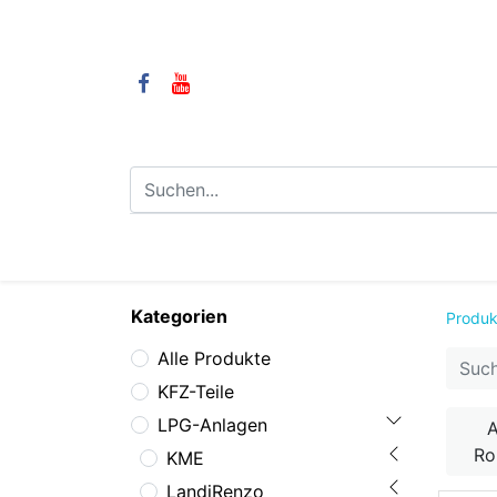
⌂
Camping
LPG-Anlagen
LP
Kategorien
Produk
Alle Produkte
KFZ-Teile
LPG-Anlagen
A
R
KME
LandiRenzo