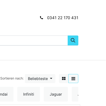
0341 22 170 431
gkeiten
Wartungs- & Montagematerial
Dien
Beliebteste
Sortieren nach:
ndai
Infiniti
Jaguar
Jeep
Ki