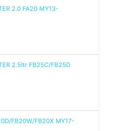
TER 2.0 FA20 MY13-
F002-321 / DEF006-011
DI LPG-Systems ist ein durchschnittlicher
TER 2.5ltr FB25C/FB25D
Betriebs.
ein.
gend empfohlen
immen, ansonsten kann es zu
nterlagen erfragen!
FB20D/FB20W/FB20X MY17-
DI LPG-Systems ist ein durchschnittlicher