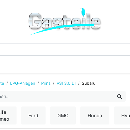
G-Einzelteile
LPG-Tanks
Additive & Flüssi
te
LPG-Anlagen
Prins
VSI 3.0 DI
Subaru
lfa
Ford
GMC
Honda
Hyu
omeo