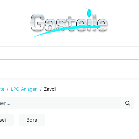
G-Einzelteile
LPG-Tanks
Additive & Flüssi
te
LPG-Anlagen
Zavoli
sei
Bora