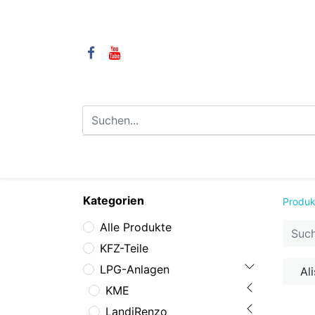
⌂
Camping
LPG-Anlagen
LP
Kategorien
Produk
Alle Produkte
KFZ-Teile
LPG-Anlagen
Ali
KME
LandiRenzo