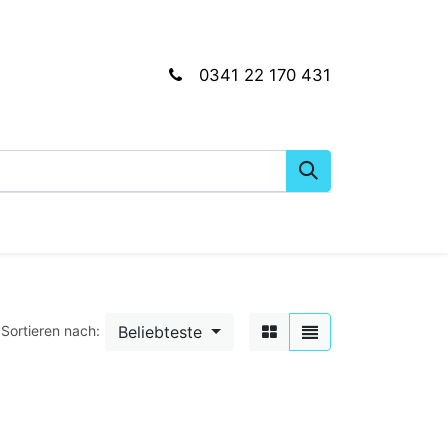
0341 22 170 431
gkeiten
Wartungs- & Montagematerial
Dien
Beliebteste
Sortieren nach: