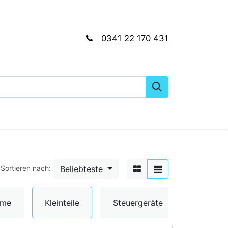
0341 22 170 431
gkeiten
Wartungs- & Montagematerial
Dien
Beliebteste
Sortieren nach:
Umschal
ume
Kleinteile
Steuergeräte
& Senso