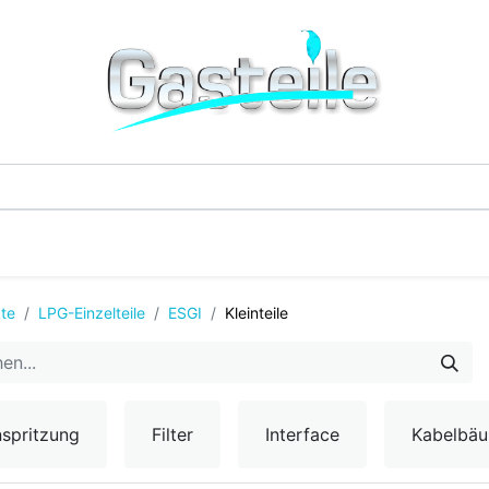
G-Einzelteile
LPG-Tanks
Additive & Flüssi
te
LPG-Einzelteile
ESGI
Kleinteile
nspritzung
Filter
Interface
Kabelbä