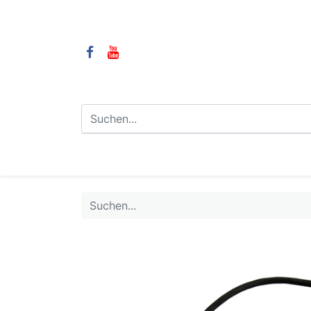
⌂
Camping
LPG-Anlagen
LP