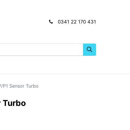
0341 22 170 431
gkeiten
Wartungs- & Montagematerial
Dien
/P1 Sensor Turbo
 Turbo