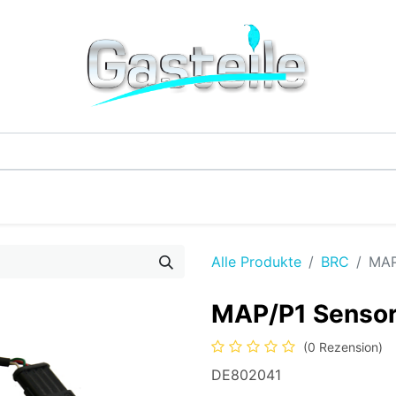
G-Einzelteile
LPG-Tanks
Additive & Flüssi
Alle Produkte
BRC
MAP
MAP/P1 Sensor
(0 Rezension)
DE802041