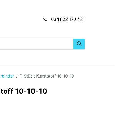
0341 22 170 431
gkeiten
Wartungs- & Montagematerial
Dien
rbinder
T-Stück Kunststoff 10-10-10
toff 10-10-10