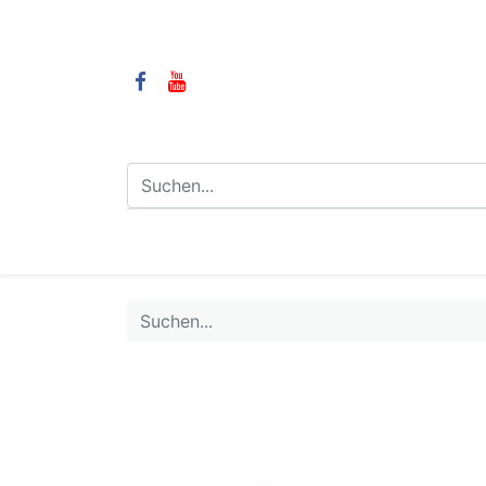
⌂
Camping
LPG-Anlagen
LP