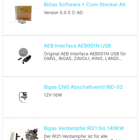
BiGas Software + Com-Stecker Alt
Version 5.0.5 C-AD
AEB Interface AEB001N USB
Original AEB Interface AEB001N USB für
OMVL, BIGAS, ZAVOLI, KING, LANDI
RENZO der alten Generation
Lieferumfang:
- Interface mit USB-Kabel
- Treiber-CD
Bigas CNG Abschaltventil RID-02
12V-16W
Bigas Verdampfer RI21 bis 140KW
Der RI21-Verdampfer ist für alle