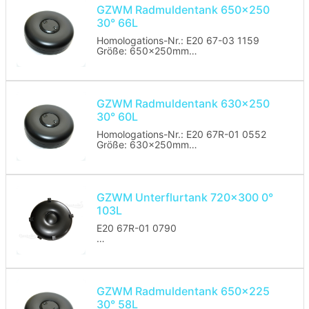
GZWM Radmuldentank 650x250
30° 66L
Homologations-Nr.: E20 67-03 1159
Größe: 650x250mm
Volumen: 66L
Anschluss: 30°
Tankpass: wird mitgeliefert
Passende MV: Tomasetto, Emer, OMB,
Lovato
GZWM Radmuldentank 630x250
30° 60L
Herstellungsjahr: 2022
Homologations-Nr.: E20 67R-01 0552
Größe: 630x250mm
Volumen: 59L
Anschluss: 30°
Tankpass: wird mitgeliefert
Homologationsnummer: E20 67R-01
0552
GZWM Unterflurtank 720x300 0°
Passende MV: Tomasetto, Emer, OMB,
103L
Lovato
E20 67R-01 0790
Größe: 720x300mm
Volumen: 103L
Anschluss: 0°
Tankpass: wird mitgeliefert
Passende MV: Tomasetto, Emer, OMB,
GZWM Radmuldentank 650x225
Lovato
30° 58L