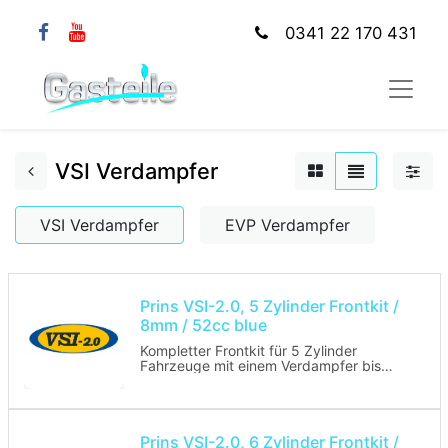
0341 22 170 431
VSI Verdampfer
VSI Verdampfer
EVP Verdampfer
Prins VSI-2.0, 5 Zylinder Frontkit /
8mm / 52cc blue
Kompletter Frontkit für 5 Zylinder
Fahrzeuge mit einem Verdampfer bis
250KW (8mm).
Paketinhalt:
- Steuergerät VSI-2.0, 5/6 Zylinder
- Verdampfer STD bis 250KW (8mm)
Prins VSI-2.0, 6 Zylinder Frontkit /