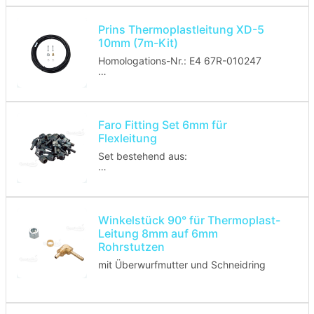
10x Schneidring
10x Überwurfmutter
Prins Thermoplastleitung XD-5
10mm (7m-Kit)
Homologations-Nr.: E4 67R-010247
Anschlussstücke passen in ein 8mm
Abschaltventil.
Faro Fitting Set 6mm für
Flexleitung
Set bestehend aus:
10x Rohrstutzen
10x Schneidring
10x Überwurfmutter
Winkelstück 90° für Thermoplast-
Leitung 8mm auf 6mm
Rohrstutzen
mit Überwurfmutter und Schneidring